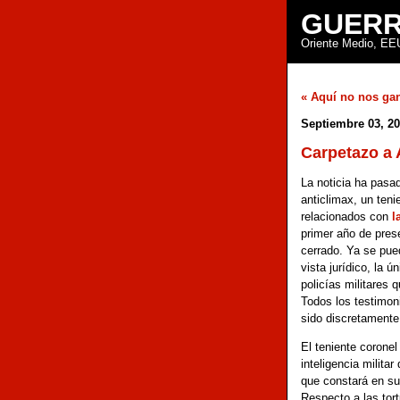
GUERR
Oriente Medio, EEU
« Aquí no nos ga
Septiembre 03, 2
Carpetazo a
La noticia ha pasa
anticlimax, un teni
relacionados con
l
primer año de pres
cerrado. Ya se pue
vista jurídico, la 
policías militares 
Todos los testimon
sido discretamente
El teniente corone
inteligencia milita
que constará en su
Respecto a las tor