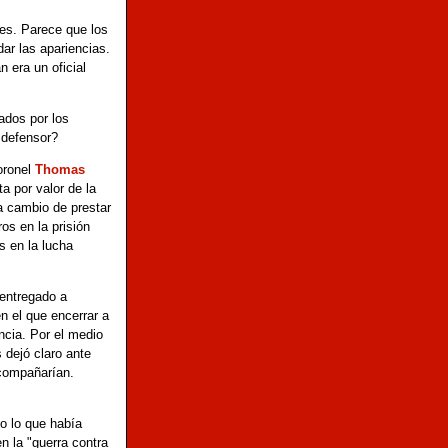
tes. Parece que los
ar las apariencias.
n era un oficial
ados por los
 defensor?
oronel
Thomas
a por valor de la
a cambio de prestar
os en la prisión
s en la lucha
 entregado a
n el que encerrar a
encia. Por el medio
 dejó claro ante
acompañarían.
do lo que había
en la "guerra contra