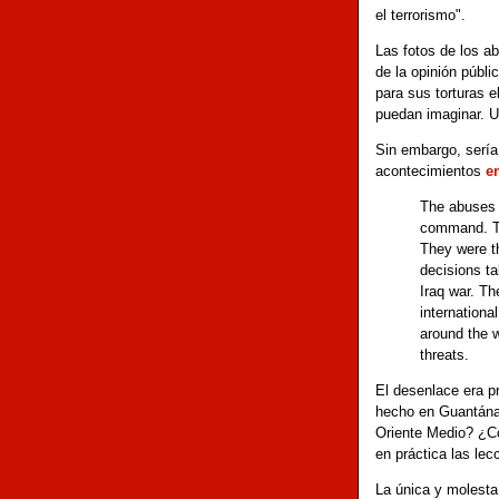
el terrorismo".
Las fotos de los a
de la opinión públi
para sus torturas 
puedan imaginar. Un
Sin embargo, sería
acontecimientos
e
The abuses o
command. Th
They were t
decisions ta
Iraq war. Th
internation
around the w
threats.
El desenlace era p
hecho en Guantánam
Oriente Medio? ¿Có
en práctica las l
La única y molesta 