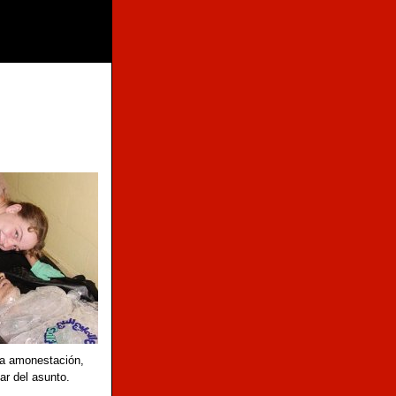
una amonestación,
ar del asunto.