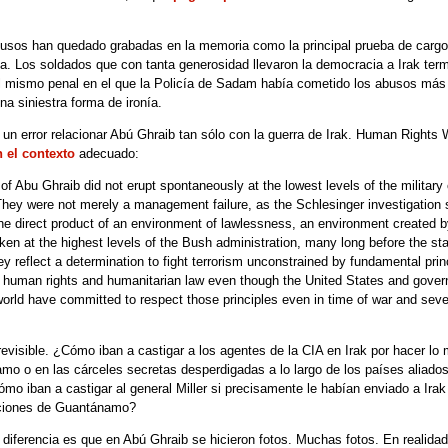
busos han quedado grabadas en la memoria como la principal prueba de cargo e
ca. Los soldados que con tanta generosidad llevaron la democracia a Irak term
el mismo penal en el que la Policía de Sadam había cometido los abusos más
a siniestra forma de ironía.
 un error relacionar Abú Ghraib tan sólo con la guerra de Irak. Human Rights
n el contexto
adecuado:
f Abu Ghraib did not erupt spontaneously at the lowest levels of the military 
ey were not merely a management failure, as the Schlesinger investigation
he direct product of an environment of lawlessness, an environment created b
ken at the highest levels of the Bush administration, many long before the sta
ey reflect a determination to fight terrorism unconstrained by fundamental prin
al human rights and humanitarian law even though the United States and gove
orld have committed to respect those principles even in time of war and seve
revisible. ¿Cómo iban a castigar a los agentes de la CIA en Irak por hacer l
o o en las cárceles secretas desperdigadas a lo largo de los países aliad
mo iban a castigar al general Miller si precisamente le habían enviado a Irak
ecciones de Guantánamo?
diferencia es que en Abú Ghraib se hicieron fotos. Muchas fotos. En realidad,