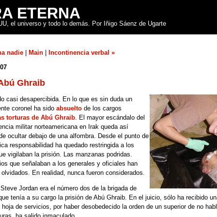
A ETERNA
U, el universo y todo lo demás. Por Iñigo Sáenz de Ugarte
na nadie
|
Main
|
Incontinencia verbal »
007
 Abú Ghraib
do casi desapercibida. En lo que es sin duda un
ente coronel ha sido
absuelto
de los cargos
as torturas de Abú Ghraib
. El mayor escándalo del
encia militar norteamericana en Irak queda así
de ocultar debajo de una alfombra. Desde el punto de
única responsabilidad ha quedado restringida a los
que vigilaban la prisión. Las manzanas podridas.
ios que señalaban a los generales y oficiales han
 olvidados. En realidad, nunca fueron considerados.
l Steve Jordan era el número dos de la brigada de
r que tenía a su cargo la prisión de Abú Ghraib. En el juicio, sólo ha recibido 
 hoja de servicios, por haber desobedecido la orden de un superior de no habl
turas, ha salido inmaculado.