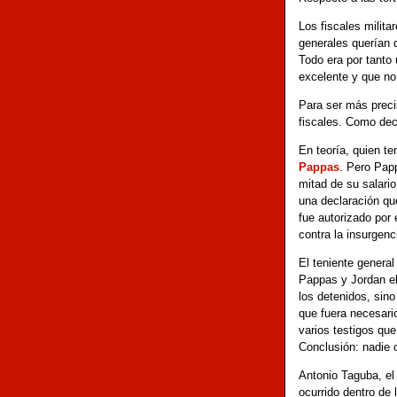
Los fiscales milita
generales querían q
Todo era por tanto 
excelente y que no
Para ser más preci
fiscales. Como de
En teoría, quien t
Pappas
. Pero Pap
mitad de su salari
una declaración que
fue autorizado por
contra la insurgenc
El teniente general
Pappas y Jordan el
los detenidos, sino
que fuera necesario
varios testigos que
Conclusión: nadie 
Antonio Taguba, el 
ocurrido dentro de 