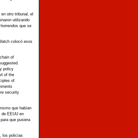
n otro tribunal, el
inaron utilizando
 horrendos que se
 Watch colocó esos
chain of
 suggested.
y policy
rt of the
ciples of
rnments
re security
o mismo que habían
os de EEUU en
 para que pusiera
 los policías