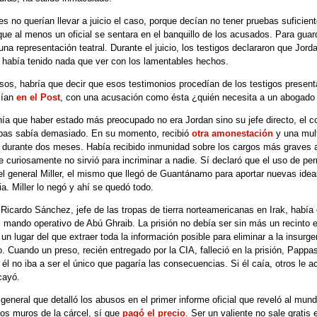
res no querían llevar a juicio el caso, porque decían no tener pruebas suficien
ue al menos un oficial se sentara en el banquillo de los acusados. Para guard
una representación teatral. Durante el juicio, los testigos declararon que Jorda
 había tenido nada que ver con los lamentables hechos.
sos, habría que decir que esos testimonios procedían de los testigos present
cían
en el Post
, con una acusación como ésta ¿quién necesita a un abogado
enía que haber estado más preocupado no era Jordan sino su jefe directo, el c
pas sabía demasiado. En su momento, recibió
otra amonestación
y una mult
o durante dos meses. Había recibido inmunidad sobre los cargos más graves 
 curiosamente no sirvió para incriminar a nadie. Sí declaró que el uso de perr
 el general Miller, el mismo que llegó de Guantánamo para aportar nuevas idea
ia. Miller lo negó y ahí se quedó todo.
 Ricardo Sánchez, jefe de las tropas de tierra norteamericanas en Irak, había
 mando operativo de Abú Ghraib. La prisión no debía ser sin más un recinto e
 un lugar del que extraer toda la información posible para eliminar a la insurg
. Cuando un preso, recién entregado por la CIA, falleció en la prisión, Pappas
 él no iba a ser el único que pagaría las consecuencias. Si él caía, otros le 
cayó.
general que detalló los abusos en el primer informe oficial que reveló al mun
los muros de la cárcel, sí que
pagó el precio
. Ser un valiente no sale gratis 