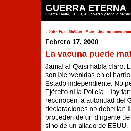
GUERRA ETERNA
Oriente Medio, EEUU, el universo y todo lo demás
« John Fuck McCain
|
Main
|
Una independencia
Febrero 17, 2008
La vacuna puede mat
Jamal al-Qaisi habla claro. 
son bienvenidas en el barrio
Estado independiente. No pe
Ejército ni la Policía. Hay 
reconocen la autoridad del 
declaraciones no deberían l
proceden de un dirigente de
sino de un aliado de EEUU.