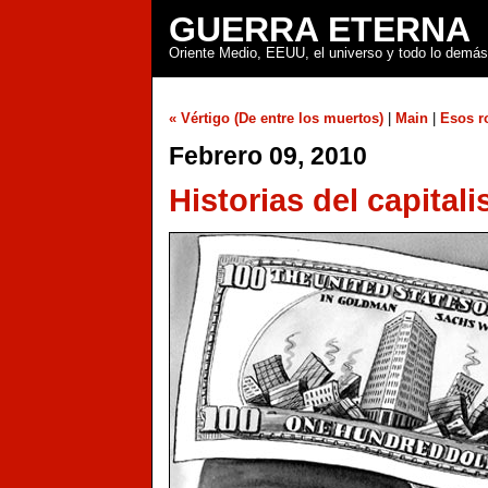
GUERRA ETERNA
Oriente Medio, EEUU, el universo y todo lo demás
« Vértigo (De entre los muertos)
|
Main
|
Esos r
Febrero 09, 2010
Historias del capital