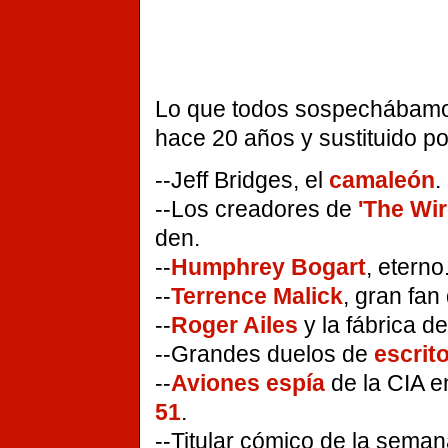
Lo que todos sospechábamo
hace 20 años y sustituido po
--Jeff Bridges, el
camaleón
.
--Los creadores de
'The Wir
den.
--
Humphrey Bogart
, eterno
--
Terrence Malick
, gran fa
--
Roger Ailes
y la fábrica d
--Grandes duelos de
escrit
--
Aviones espía
de la CIA e
51
.
--Titular cómico de la sema