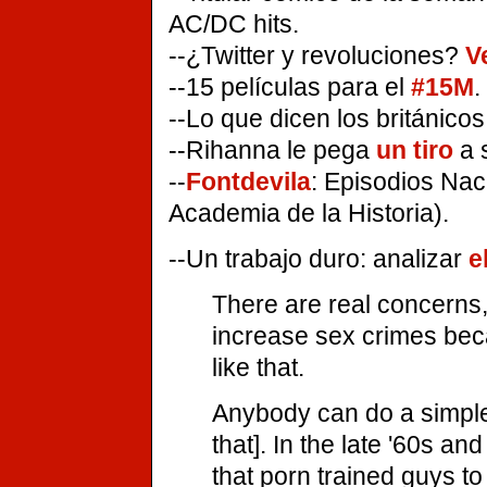
AC/DC hits.
--¿Twitter y revoluciones?
V
--15 películas para el
#15M
.
--Lo que dicen los británico
--Rihanna le pega
un tiro
a s
--
Fontdevila
: Episodios Nac
Academia de la Historia).
--Un trabajo duro: analizar
e
There are real concerns, 
increase sex crimes beca
like that.
Anybody can do a simple
that]. In the late '60s an
that porn trained guys to