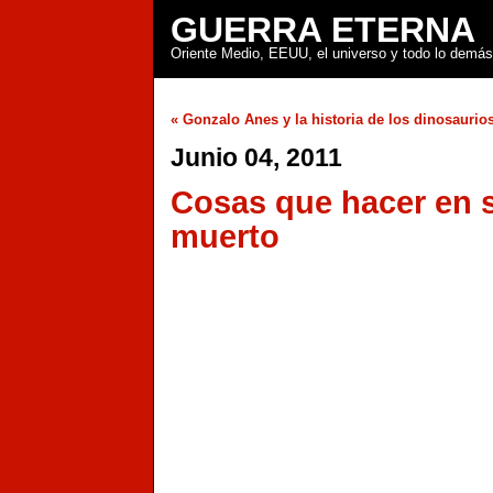
GUERRA ETERNA
Oriente Medio, EEUU, el universo y todo lo demás
« Gonzalo Anes y la historia de los dinosaurio
Junio 04, 2011
Cosas que hacer en 
muerto