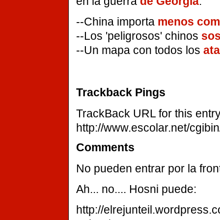
en la guerra
de Georgia
.
--China importa
menos comb
--Los 'peligrosos' chinos
sos
--Un mapa con todos los
ata
Trackback Pings
TrackBack URL for this entry
http://www.escolar.net/cgibi
Comments
No pueden entrar por la fron
Ah... no.... Hosni puede:
http://elrejunteil.wordpress