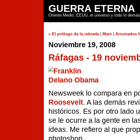
GUERRA ETERNA
Oriente Medio, EEUU, el universo y todo lo demás
« El prólogo de la retirada
|
Main
|
Arruinados h
Noviembre 19, 2008
Ráfagas - 19 noviem
Newsweek lo compara en p
Roosevelt
. A las demás rev
históricos. Es por otro lado
se le ocurre a la gente en l
ideas. Me refiero al que prop
photoshop.