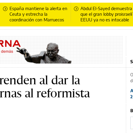
España mantiene la alerta en
Abdul El-Sayed demuestra
Ceuta y estrecha la
que el gran lobby proisraelí
coordinación con Marruecos
EEUU ya no es intocable
S
O
renden al dar la
d
urnas al reformista
A
2
B