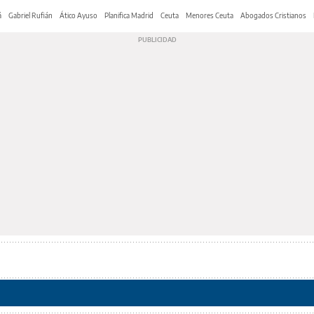
á
Gabriel Rufián
Ático Ayuso
Planifica Madrid
Ceuta
Menores Ceuta
Abogados Cristianos