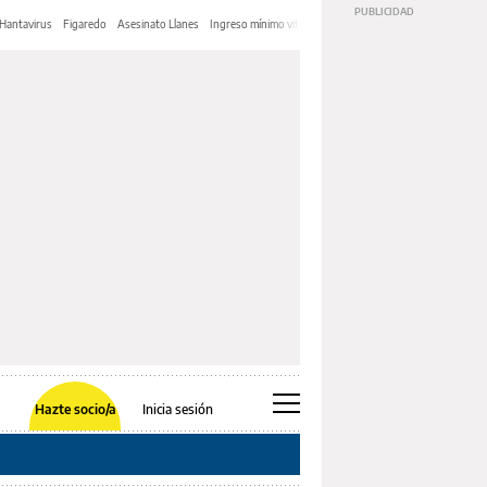
Hantavirus
Figaredo
Asesinato Llanes
Ingreso mínimo vital
José Manuel Soria
Mundial Marru
Hazte socio/a
Inicia sesión