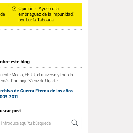
Opinión - 'Ayuso o la
 de
embriaguez de la impunidad',
por Lucía Taboada
obre este blog
riente Medio, EEUU, el universo y todo lo
emás. Por Iñigo Sáenz de Ugarte
rchivo de Guerra Eterna de los años
003-2011
uscar post