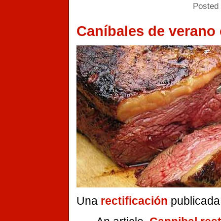
Posted 
Caníbales de verano 
Una
rectificación
publicada