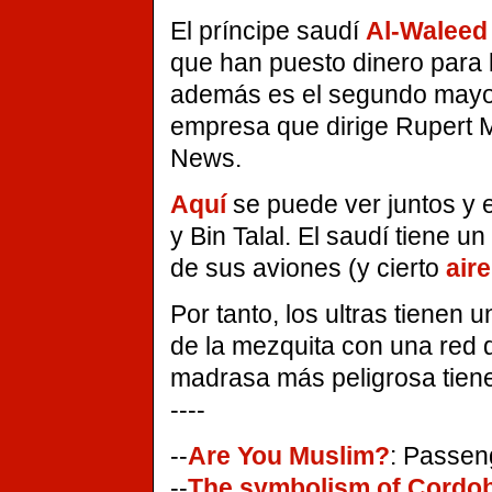
El príncipe saudí
Al-Waleed 
que han puesto dinero para l
además es el segundo mayor
empresa que dirige Rupert M
News.
Aquí
se puede ver juntos y
y Bin Talal. El saudí tiene u
de sus aviones (y cierto
aire
Por tanto, los ultras tienen
de la mezquita con una red 
madrasa más peligrosa tien
----
--
Are You Muslim?
: Passen
--
The symbolism of Cordo