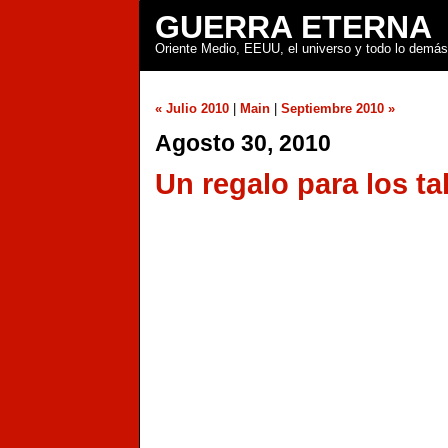
GUERRA ETERNA
Oriente Medio, EEUU, el universo y todo lo demás
« Julio 2010
|
Main
|
Septiembre 2010 »
Agosto 30, 2010
Un regalo para los ta