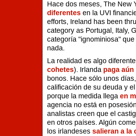
Hace dos meses, The New Y
diferentes
en la UVI financi
efforts, Ireland has been th
category as Portugal, Italy,
categoría "ignominiosa" que
nada.
La realidad es algo diferen
cohetes
). Irlanda
paga aún
bonos. Hace sólo unos días,
calificación de su deuda y 
porque la medida llega
en m
agencia no está en posesión 
analistas creen que el cast
en otros países. Algún come
los irlandeses
salieran a la 