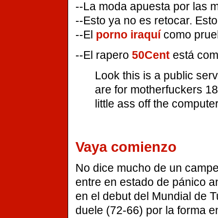
--La moda apuesta por las m
--Esto ya no es retocar. Est
--El
porno iraquí
como prueb
--El rapero
50Cent
está co
Look this is a public s
are for motherfuckers 18
little ass off the compute
Vaya comienzo
No dice mucho de un campe
entre en estado de pánico a
en el debut del Mundial de T
duele (72-66) por la forma 