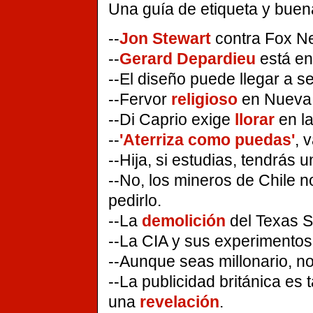
Una guía de etiqueta y bue
--
Jon Stewart
contra Fox Ne
--
Gerard Depardieu
está en
--El diseño puede llegar a 
--Fervor
religioso
en Nueva 
--Di Caprio exige
llorar
en la
--
'Aterriza como puedas'
, 
--Hija, si estudias, tendrás
--No, los mineros de Chile 
pedirlo.
--La
demolición
del Texas S
--La CIA y sus experimento
--Aunque seas millonario, n
--La publicidad británica es
una
revelación
.