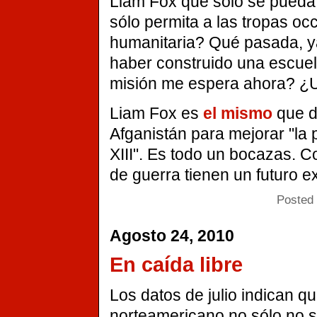
Liam Fox que sólo se pueda 
sólo permita a las tropas oc
humanitaria? Qué pasada, ya 
haber construido una escue
misión me espera ahora? ¿U
Liam Fox es
el mismo
que d
Afganistán para mejorar "la p
XIII". Es todo un bocazas. C
de guerra tienen un futuro e
Posted 
Agosto 24, 2010
En caída libre
Los datos de julio indican q
norteamericano no sólo no 