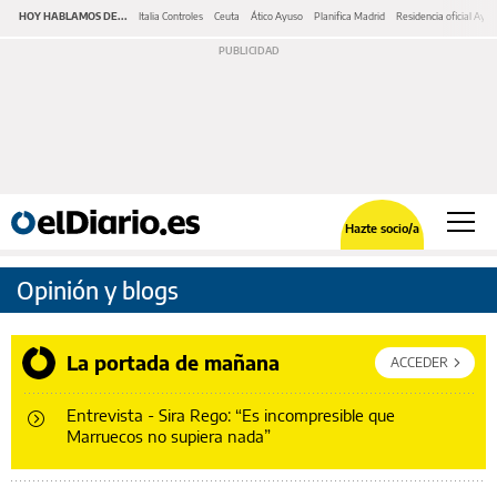
HOY HABLAMOS DE...
Italia Controles
Ceuta
Ático Ayuso
Planifica Madrid
Residencia oficial Ayu
Hazte socio/a
Opinión y blogs
La portada de mañana
ACCEDER
Entrevista - Sira Rego: “Es incompresible que
Marruecos no supiera nada”