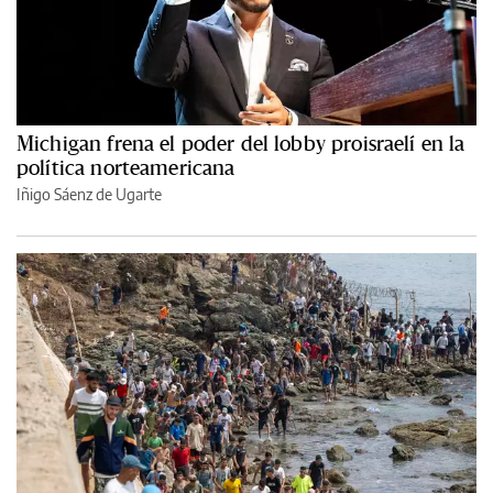
Michigan frena el poder del lobby proisraelí en la
política norteamericana
Iñigo Sáenz de Ugarte