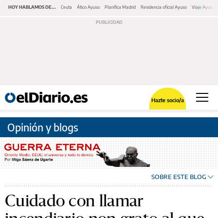
HOY HABLAMOS DE...
Ceuta
Ático Ayuso
Planifica Madrid
Residencia oficial Ayuso
Viaje Ayuso 
Hazte socio/a
Opinión y blogs
SOBRE ESTE BLOG
Cuidado con llamar