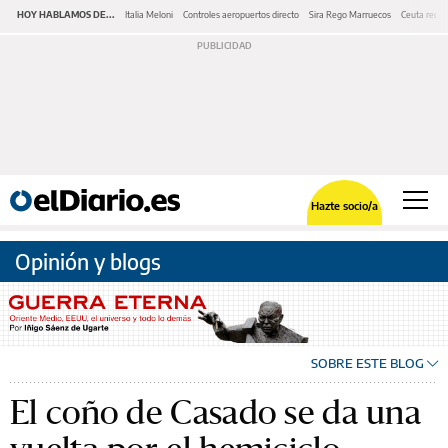
HOY HABLAMOS DE...
Italia Meloni
Controles aeropuertos directo
Sira Rego Marruecos
Ceuta redes
Hazte socio/a
Opinión y blogs
SOBRE ESTE BLOG
El coño de Casado se da una