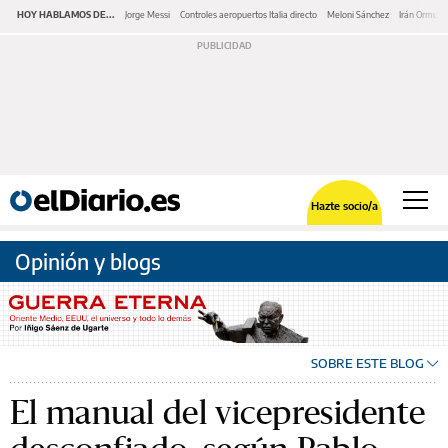
HOY HABLAMOS DE...
Jorge Messi
Controles aeropuertos Italia directo
Meloni Sánchez
Irán Ormuz
Hazte socio/a
Opinión y blogs
SOBRE ESTE BLOG
El manual del vicepresidente