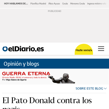
HOY HABLAMOS DE...
Planifica Madrid
Ático Ayuso
Ceuta
Menores Ceuta
Ingreso mínimo vital
Hazte socio/a
Opinión y blogs
SOBRE ESTE BLOG
El Pato Donald contra los