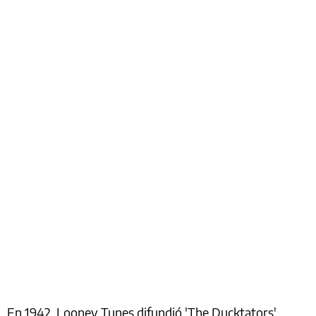
En 1942, Looney Tunes difundió 'The Ducktators',