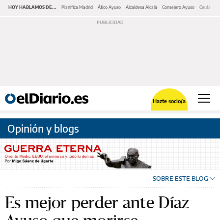
HOY HABLAMOS DE...
Planifica Madrid
Ático Ayuso
Alcaldesa Alcalá
Consejero Ayuso
Ceuta
M
Hazte socio/a
Opinión y blogs
SOBRE ESTE BLOG
Es mejor perder ante Díaz