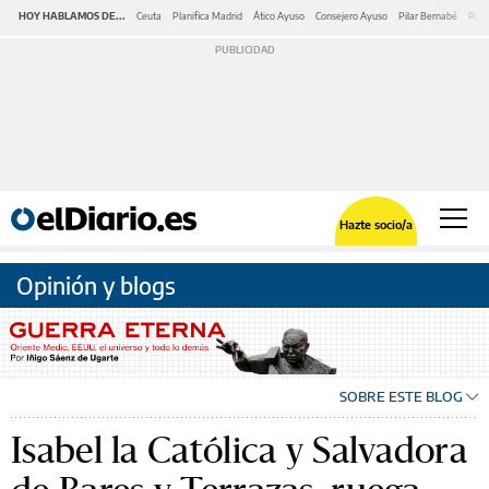
HOY HABLAMOS DE...
Ceuta
Planifica Madrid
Ático Ayuso
Consejero Ayuso
Pilar Bernabé
Pres
Hazte socio/a
Opinión y blogs
SOBRE ESTE BLOG
Isabel la Católica y Salvadora