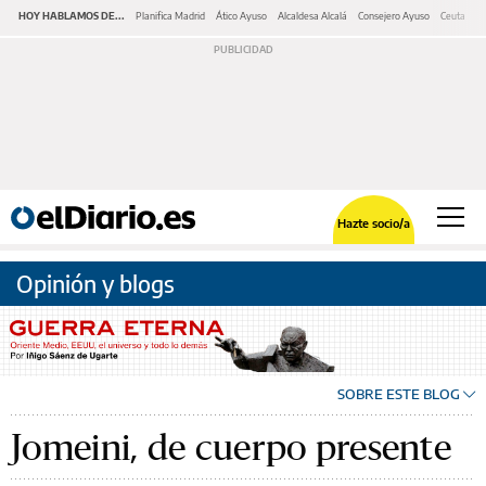
HOY HABLAMOS DE...
Planifica Madrid
Ático Ayuso
Alcaldesa Alcalá
Consejero Ayuso
Ceuta
M
Hazte socio/a
Opinión y blogs
SOBRE ESTE BLOG
Jomeini, de cuerpo presente