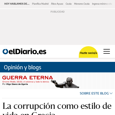
HOY HABLAMOS DE...
Planifica Madrid
Ático Ayuso
Ceuta
Menores Ceuta
Ingreso mínimo vital
Hazte socio/a
Opinión y blogs
SOBRE ESTE BLOG
La corrupción como estilo de