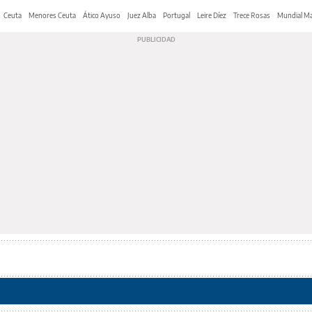
Ceuta
Menores Ceuta
Ático Ayuso
Juez Alba
Portugal
Leire Díez
Trece Rosas
Mundial Ma