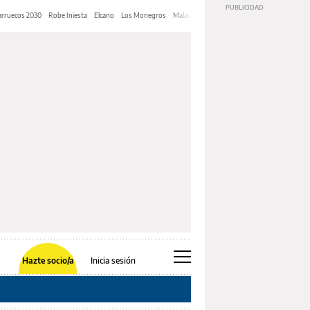
rruecos 2030
Robe Iniesta
Elcano
Los Monegros
Malas Lenguas
Diarrea explosiva
Los Javi
Hazte socio/a
Inicia sesión