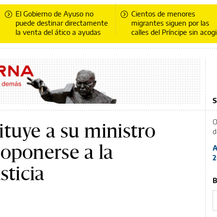
El Gobierno de Ayuso no
Cientos de menores
puede destinar directamente
migrantes siguen por las
la venta del ático a ayudas
calles del Príncipe sin acog
S
O
tuye a su ministro
d
oponerse a la
A
2
sticia
B