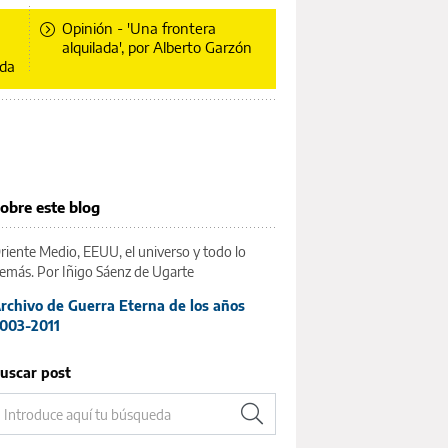
Opinión - 'Una frontera
alquilada', por Alberto Garzón
ida
obre este blog
riente Medio, EEUU, el universo y todo lo
emás. Por Iñigo Sáenz de Ugarte
rchivo de Guerra Eterna de los años
003-2011
uscar post