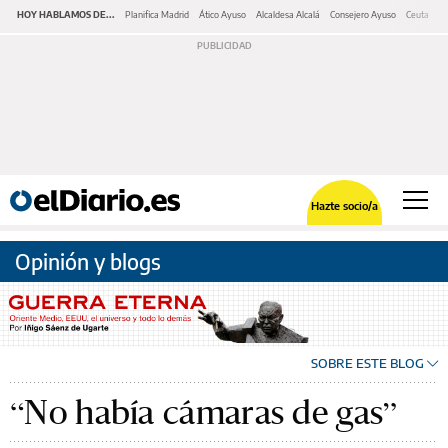
HOY HABLAMOS DE...
Planifica Madrid
Ático Ayuso
Alcaldesa Alcalá
Consejero Ayuso
Ceuta
M
Hazte socio/a
Opinión y blogs
SOBRE ESTE BLOG
“No había cámaras de gas”