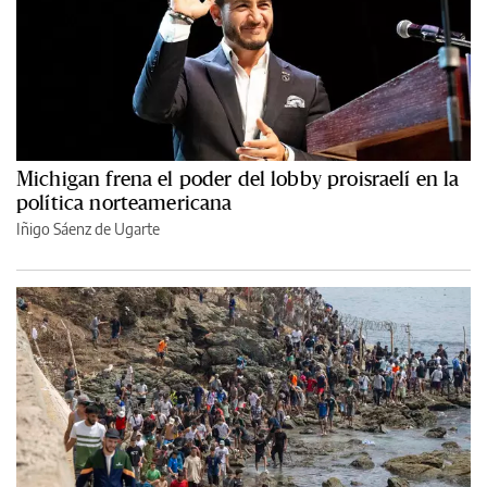
Michigan frena el poder del lobby proisraelí en la
política norteamericana
Iñigo Sáenz de Ugarte