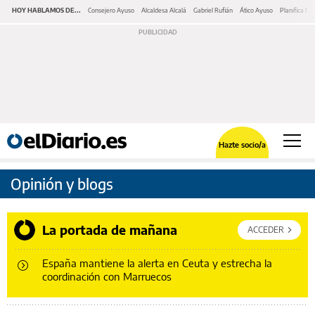
HOY HABLAMOS DE...
Consejero Ayuso
Alcaldesa Alcalá
Gabriel Rufián
Ático Ayuso
Planifica Ma
Hazte socio/a
Opinión y blogs
La portada de mañana
ACCEDER
España mantiene la alerta en Ceuta y estrecha la
coordinación con Marruecos