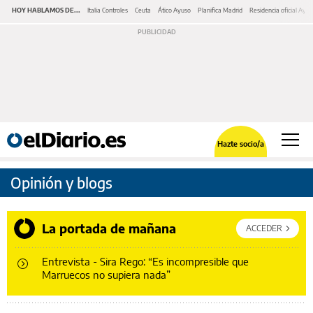
HOY HABLAMOS DE...
Italia Controles
Ceuta
Ático Ayuso
Planifica Madrid
Residencia oficial Ayu
Hazte socio/a
Opinión y blogs
La portada de mañana
ACCEDER
Entrevista - Sira Rego: “Es incompresible que
Marruecos no supiera nada”