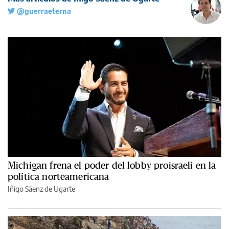
@guerraeterna
Michigan frena el poder del lobby proisraelí en la
política norteamericana
Iñigo Sáenz de Ugarte