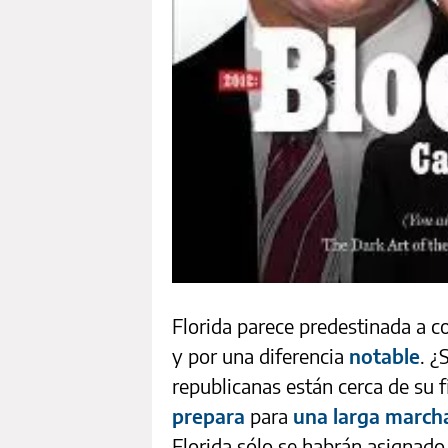
Florida parece predestinada a c
y por una diferencia
notable
. ¿
republicanas están cerca de su f
prepara
para
una larga march
Florida sólo se habrán asignado