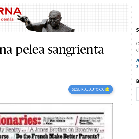
S
O
na pelea sangrienta
d
A
2
B
SEGUIR AL AUTOR/A