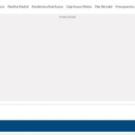
yuso
Planifica Madrid
Residencia oficial Ayuso
Viaje Ayuso México
Pilar Bernabé
Presupuestos 