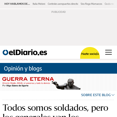
HOY HABLAMOS DE...
Italia Meloni
Controles aeropuertos directo
Sira Rego Marruecos
Ceuta redes
Hazte socio/a
Opinión y blogs
SOBRE ESTE BLOG
Todos somos soldados, pero