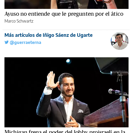
Ayuso no entiende que le pregunten por el ático
Marco Schwartz
Más artículos de Iñigo Sáenz de Ugarte
@guerraeterna
Michigan frena el poder del lobby proisraelí en la