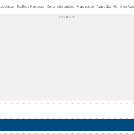
os directo
Sira Rego Marruecos
Ceuta redes sociales
Mapa eclipse
Ayuso Gran Vía
Ático Ayu