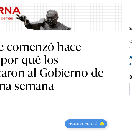
S
O
ue comenzó hace
d
por qué los
A
2
caron al Gobierno de
B
una semana
SEGUIR AL AUTOR/A