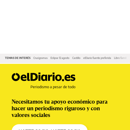
TEMAS DE INTERÉS
Crucigramas
Eclipse 12 agosto
Castillo
elDiario fuente preferida
Libro familia 
Periodismo a pesar de todo
Necesitamos tu apoyo económico para
hacer un periodismo riguroso y con
valores sociales