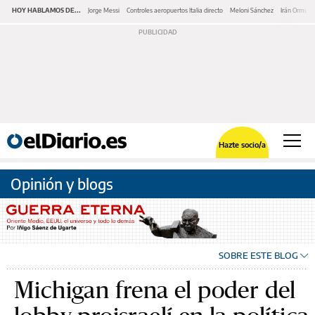
HOY HABLAMOS DE...
Jorge Messi
Controles aeropuertos Italia directo
Meloni Sánchez
Irán Ormuz
Hazte socio/a
Opinión y blogs
SOBRE ESTE BLOG
Michigan frena el poder del