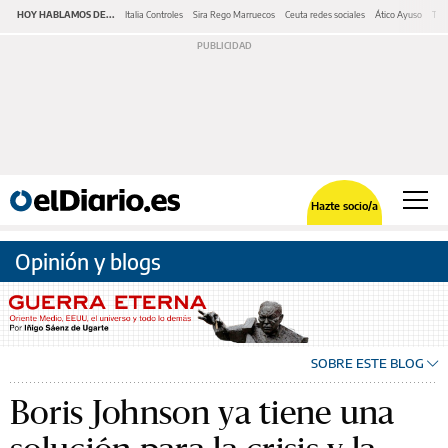
HOY HABLAMOS DE...
Italia Controles
Sira Rego Marruecos
Ceuta redes sociales
Ático Ayuso
Tru
Hazte socio/a
Opinión y blogs
SOBRE ESTE BLOG
Boris Johnson ya tiene una