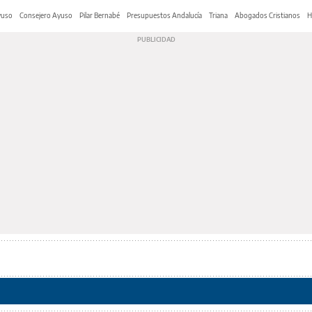
yuso
Consejero Ayuso
Pilar Bernabé
Presupuestos Andalucía
Triana
Abogados Cristianos
H