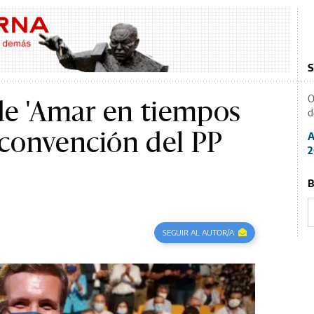
S
O
de 'Amar en tiempos
d
a convención del PP
A
2
B
SEGUIR AL AUTOR/A