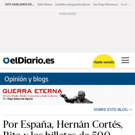
HOY HABLAMOS DE...
Italia Meloni
Controles aeropuertos directo
Sira Rego Marruecos
Ceuta redes
Hazte socio/a
Opinión y blogs
SOBRE ESTE BLOG
Por España, Hernán Cortés,