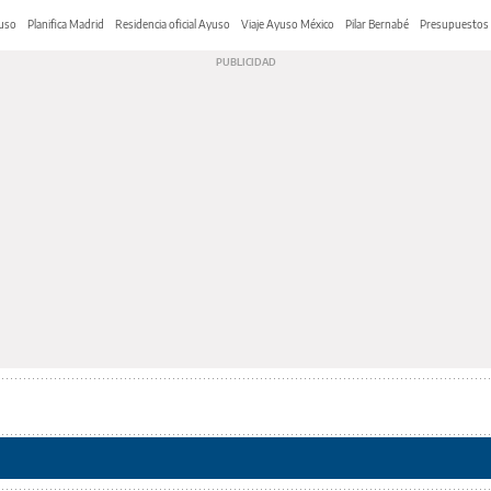
yuso
Planifica Madrid
Residencia oficial Ayuso
Viaje Ayuso México
Pilar Bernabé
Presupuestos 