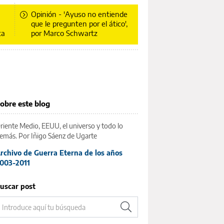
Opinión - 'Ayuso no entiende
a
que le pregunten por el ático',
ta
por Marco Schwartz
obre este blog
riente Medio, EEUU, el universo y todo lo
emás. Por Iñigo Sáenz de Ugarte
rchivo de Guerra Eterna de los años
003-2011
uscar post