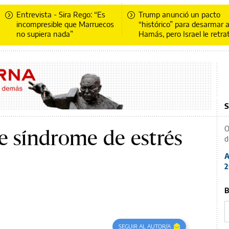
Entrevista - Sira Rego: “Es
Trump anunció un pacto
incompresible que Marruecos
“histórico” para desarmar 
no supiera nada”
Hamás, pero Israel le retra
S
O
e síndrome de estrés
d
A
2
B
SEGUIR AL AUTOR/A