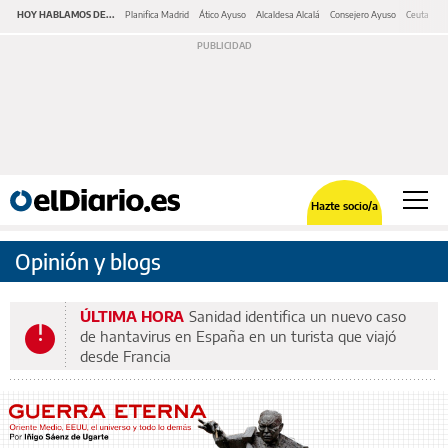
HOY HABLAMOS DE...
Planifica Madrid
Ático Ayuso
Alcaldesa Alcalá
Consejero Ayuso
Ceuta
M
Hazte socio/a
Opinión y blogs
ÚLTIMA HORA
Sanidad identifica un nuevo caso
de hantavirus en España en un turista que viajó
desde Francia