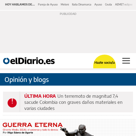
HOY HABLAMOS DE...
Pareja de Ayuso
Meloni
Italia Dinamarca
Ayuso
Ceuta
AEMET eclipse
Hazte socio/a
Opinión y blogs
ÚLTIMA HORA
Un terremoto de magnitud 7,4
sacude Colombia con graves daños materiales en
varias ciudades