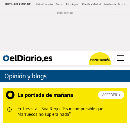
HOY HABLAMOS DE...
Italia Controles
Ceuta
Ático Ayuso
Planifica Madrid
Residencia oficial Ayu
Hazte socio/a
Opinión y blogs
La portada de mañana
ACCEDER
Entrevista - Sira Rego: “Es incompresible que
Marruecos no supiera nada”