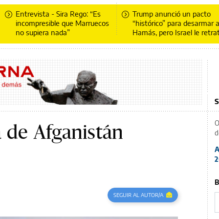
Entrevista - Sira Rego: “Es
Trump anunció un pacto
incompresible que Marruecos
“histórico” para desarmar 
no supiera nada”
Hamás, pero Israel le retra
S
O
 de Afganistán
d
A
2
B
SEGUIR AL AUTOR/A