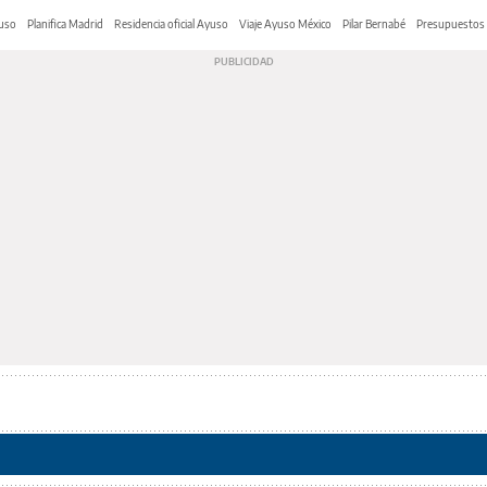
yuso
Planifica Madrid
Residencia oficial Ayuso
Viaje Ayuso México
Pilar Bernabé
Presupuestos 