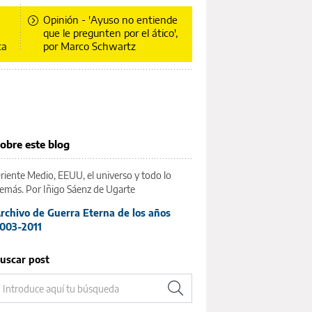
Opinión - 'Ayuso no entiende
a
que le pregunten por el ático',
ta
por Marco Schwartz
obre este blog
riente Medio, EEUU, el universo y todo lo
emás. Por Iñigo Sáenz de Ugarte
rchivo de Guerra Eterna de los años
003-2011
uscar post