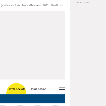
José Manuel Soria
Mundial Marruecos 2030
Sílvia Orriols
Iustitia Europa
Rosalía Argentina
D
Hazte socio/a
Inicia sesión