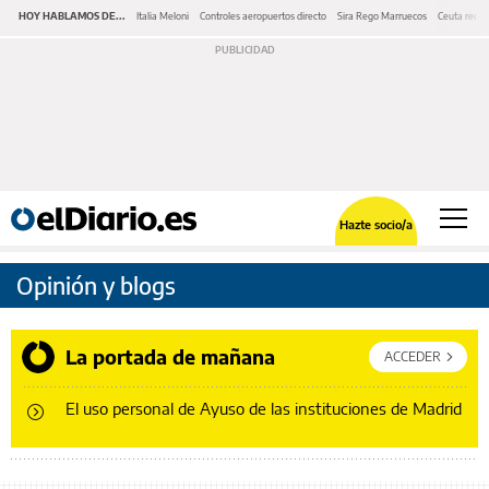
HOY HABLAMOS DE...
Italia Meloni
Controles aeropuertos directo
Sira Rego Marruecos
Ceuta redes
Hazte socio/a
Opinión y blogs
La portada de mañana
ACCEDER
El uso personal de Ayuso de las instituciones de Madrid