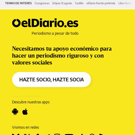
TEMAS DE INTERÉS
Crucigramas
Eclipse 12 agosto
Castillo
elDiario fuente preferida
Libro familia 
Periodismo a pesar de todo
Necesitamos tu apoyo económico para
hacer un periodismo riguroso y con
valores sociales
HAZTE SOCIO, HAZTE SOCIA
Descubre nuestras apps
Vivimos en redes