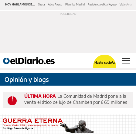
HOY HABLAMOS DE...
Ceuta
Ático Ayuso
Planifica Madrid
Residencia oficial Ayuso
Viaje Ayuso 
Hazte socio/a
Opinión y blogs
ÚLTIMA HORA
La Comunidad de Madrid pone a la
venta el ático de lujo de Chamberí por 6,69 millones