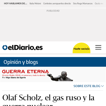
HOY HABLAMOS DE...
Italia Meloni
Controles aeropuertos directo
Sira Rego Marruecos
Ceuta redes
Hazte socio/a
Opinión y blogs
SOBRE ESTE BLOG
Olaf Scholz, el gas ruso y la