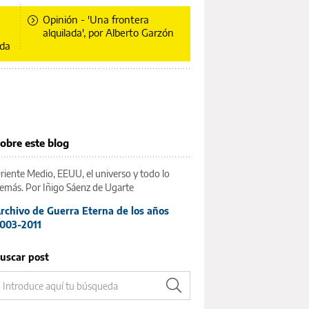
Opinión - 'Una frontera
alquilada', por Alberto Garzón
ida
obre este blog
riente Medio, EEUU, el universo y todo lo
emás. Por Iñigo Sáenz de Ugarte
rchivo de Guerra Eterna de los años
003-2011
uscar post