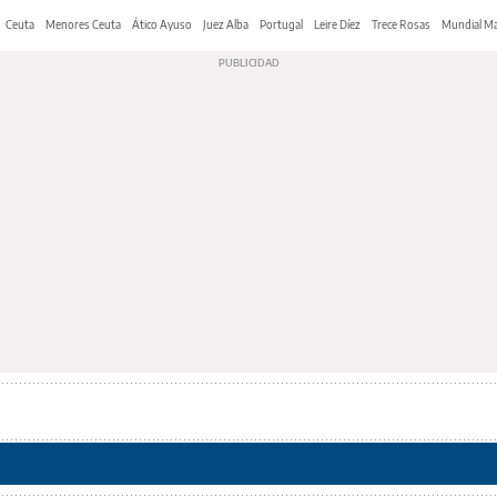
Ceuta
Menores Ceuta
Ático Ayuso
Juez Alba
Portugal
Leire Díez
Trece Rosas
Mundial Ma