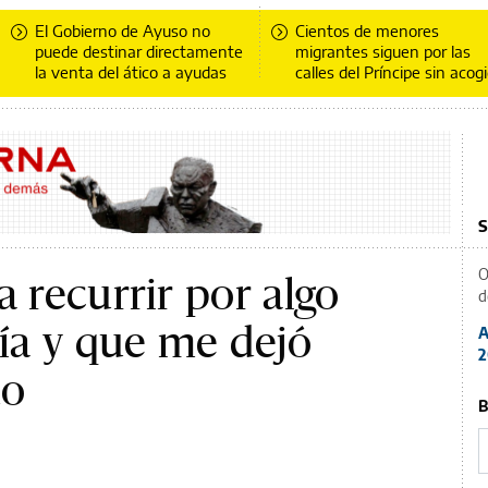
El Gobierno de Ayuso no
Cientos de menores
puede destinar directamente
migrantes siguen por las
la venta del ático a ayudas
calles del Príncipe sin acog
S
O
a recurrir por algo
d
día y que me dejó
A
2
do
B