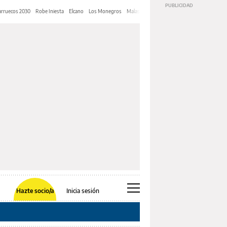
rruecos 2030
Robe Iniesta
Elcano
Los Monegros
Malas Lenguas
Diarrea explosiva
Los Javi
Hazte socio/a
Inicia sesión