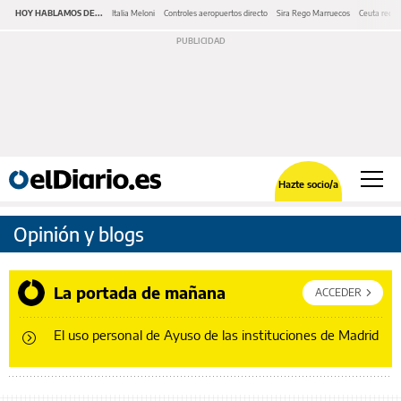
HOY HABLAMOS DE...
Italia Meloni
Controles aeropuertos directo
Sira Rego Marruecos
Ceuta redes
Hazte socio/a
Opinión y blogs
La portada de mañana
ACCEDER
El uso personal de Ayuso de las instituciones de Madrid