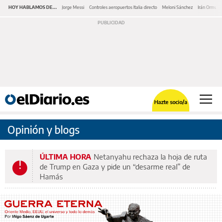
HOY HABLAMOS DE...
Jorge Messi
Controles aeropuertos Italia directo
Meloni Sánchez
Irán Ormuz
Hazte socio/a
Opinión y blogs
ÚLTIMA HORA
Netanyahu rechaza la hoja de ruta
de Trump en Gaza y pide un “desarme real” de
Hamás