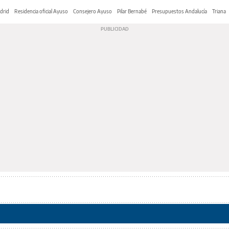
adrid
Residencia oficial Ayuso
Consejero Ayuso
Pilar Bernabé
Presupuestos Andalucía
Triana