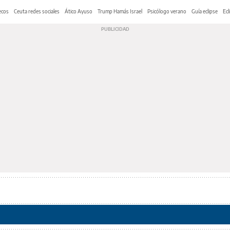
ecos
Ceuta redes sociales
Ático Ayuso
Trump Hamás Israel
Psicólogo verano
Guía eclipse
Ecl