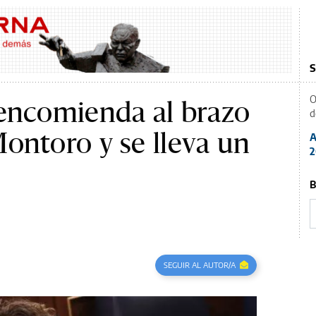
S
O
 encomienda al brazo
d
ontoro y se lleva un
A
2
B
SEGUIR AL AUTOR/A