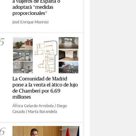
a viajeros de España o
adoptará "medidas
proporcionales"
José Enrique Monrosi
5
La Comunidad de Madrid
pone a la venta el ático de lujo
de Chamberí por 6,69
millones
África Gelardo Arrebola
/
Diego
Casado
/
Marta Barandela
6