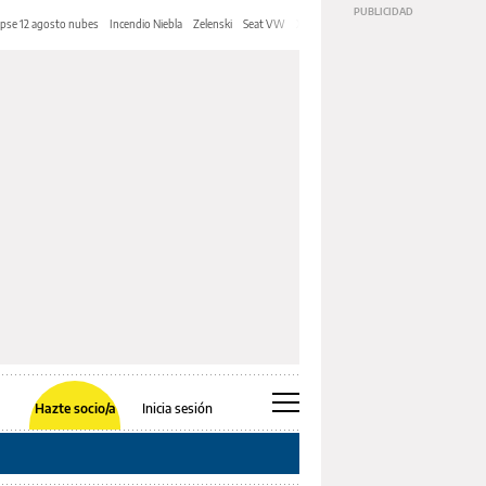
ipse 12 agosto nubes
Incendio Niebla
Zelenski
Seat VW
Xunta Galicia AP-9
Blue film
Denunci
Hazte socio/a
Inicia sesión