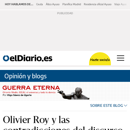
HOY HABLAMOS DE...
Ceuta
Ático Ayuso
Planifica Madrid
Residencia oficial Ayuso
Viaje Ayuso 
Hazte socio/a
Opinión y blogs
SOBRE ESTE BLOG
Olivier Roy y las