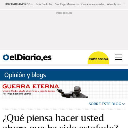
HOY HABLAMOS DE...
Italia Controles
Sira Rego Marruecos
Ceuta redes sociales
Ático Ayuso
Tru
Hazte socio/a
Opinión y blogs
SOBRE ESTE BLOG
¿Qué piensa hacer usted