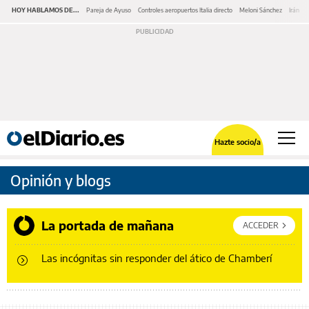
HOY HABLAMOS DE...
Pareja de Ayuso
Controles aeropuertos Italia directo
Meloni Sánchez
Irán O
Hazte socio/a
Opinión y blogs
La portada de mañana
ACCEDER
Las incógnitas sin responder del ático de Chamberí