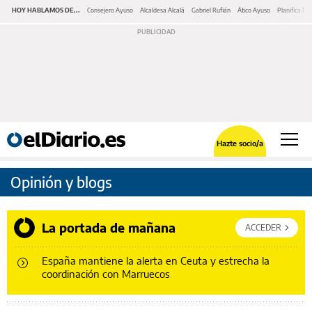
HOY HABLAMOS DE...
Consejero Ayuso
Alcaldesa Alcalá
Gabriel Rufián
Ático Ayuso
Planifica Ma
Hazte socio/a
Opinión y blogs
La portada de mañana
ACCEDER
España mantiene la alerta en Ceuta y estrecha la
coordinación con Marruecos