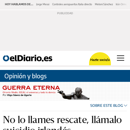
HOY HABLAMOS DE...
Jorge Messi
Controles aeropuertos Italia directo
Meloni Sánchez
Irán Ormuz
Hazte socio/a
Opinión y blogs
SOBRE ESTE BLOG
No lo llames rescate, llámalo