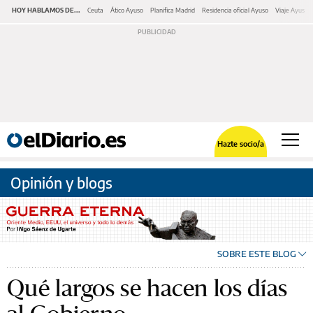
HOY HABLAMOS DE...
Ceuta
Ático Ayuso
Planifica Madrid
Residencia oficial Ayuso
Viaje Ayuso 
Hazte socio/a
Opinión y blogs
SOBRE ESTE BLOG
Qué largos se hacen los días